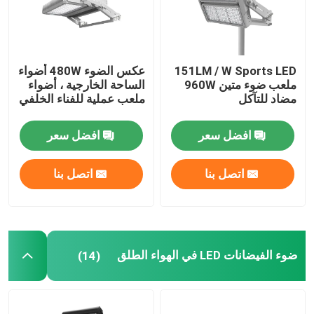
151LM / W Sports LED
عكس الضوء 480W أضواء
ملعب ضوء متين 960W
الساحة الخارجية ، أضواء
مضاد للتآكل
ملعب عملية للفناء الخلفي
افضل سعر
افضل سعر
اتصل بنا
اتصل بنا
بيت
ضوء الفيضانات LED في الهواء الطلق
(14)
منتجات
أشرطة فيديو