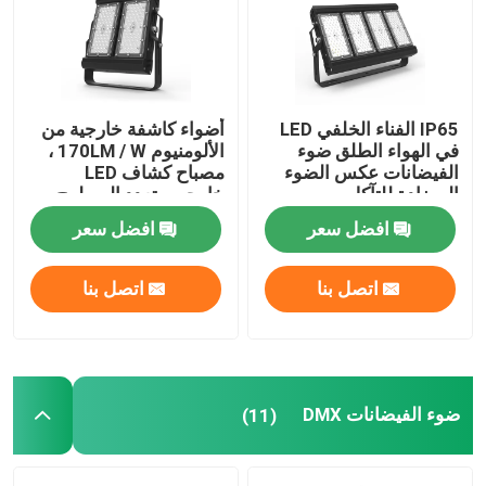
معلومات عنا
IP65 الفناء الخلفي LED
أضواء كاشفة خارجية من
جولة في المعمل
في الهواء الطلق ضوء
الألومنيوم 170LM / W ،
الفيضانات عكس الضوء
مصباح كشاف LED
المضادة للتآكل
خارجي متعدد السطوح
رقابة جودة
افضل سعر
افضل سعر
اطلب اقتباس
اتصل بنا
اتصل بنا
أضواء محكمة رياضية LED
ضوء ملعب LED
ضوء الفيضانات DMX
(11)
ضوء الفيضانات LED في الهواء الطلق