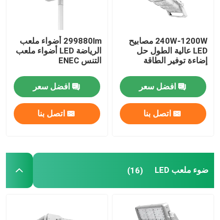
240W-1200W مصابيح
299880lm أضواء ملعب
LED عالية الطول حل
الرياضة LED أضواء ملعب
إضاءة توفير الطاقة
التنس ENEC
افضل سعر
افضل سعر
اتصل بنا
اتصل بنا
ضوء ملعب LED
(16)