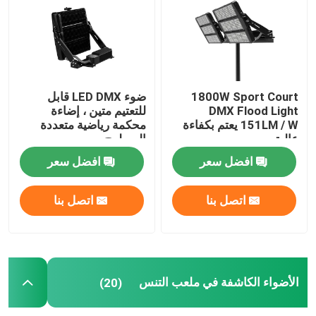
ضوء الفيضانات DMX
الأضواء الكاشفة في ملعب التنس
1800W Sport Court
ضوء LED DMX قابل
DMX Flood Light
للتعتيم متين ، إضاءة
151LM / W يعتم بكفاءة
محكمة رياضية متعددة
مصابيح الشوارع LED الخارجية
عالية
السطوح
افضل سعر
افضل سعر
أضواء سبوت LED خارجية
اتصل بنا
اتصل بنا
مصابيح LED عالية الصاري
ضوء UFO high bay
الأضواء الكاشفة في ملعب التنس
(20)
أضواء LED الخطية عالية خليج