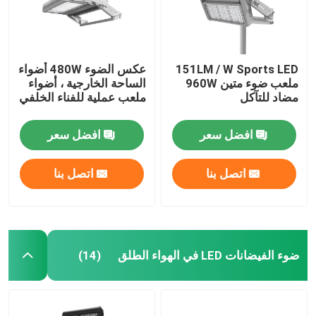
151LM / W Sports LED
عكس الضوء 480W أضواء
ملعب ضوء متين 960W
الساحة الخارجية ، أضواء
مضاد للتآكل
ملعب عملية للفناء الخلفي
افضل سعر
افضل سعر
اتصل بنا
اتصل بنا
بيت
ضوء الفيضانات LED في الهواء الطلق
(14)
منتجات
أشرطة فيديو