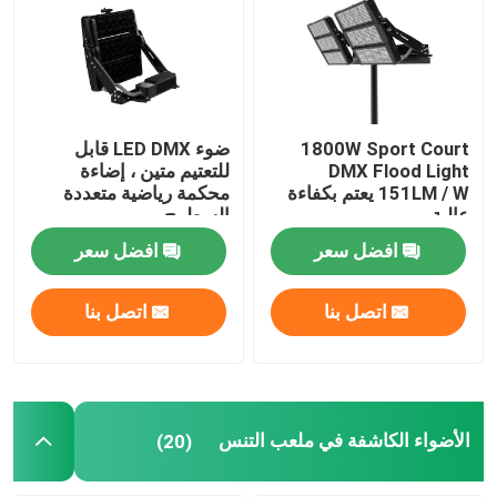
ضوء الفيضانات DMX
الأضواء الكاشفة في ملعب التنس
1800W Sport Court
ضوء LED DMX قابل
DMX Flood Light
للتعتيم متين ، إضاءة
151LM / W يعتم بكفاءة
محكمة رياضية متعددة
مصابيح الشوارع LED الخارجية
عالية
السطوح
افضل سعر
افضل سعر
أضواء سبوت LED خارجية
اتصل بنا
اتصل بنا
مصابيح LED عالية الصاري
ضوء UFO high bay
الأضواء الكاشفة في ملعب التنس
(20)
أضواء LED الخطية عالية خليج