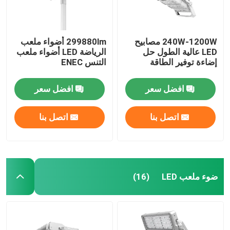
240W-1200W مصابيح
299880lm أضواء ملعب
LED عالية الطول حل
الرياضة LED أضواء ملعب
إضاءة توفير الطاقة
التنس ENEC
افضل سعر
افضل سعر
اتصل بنا
اتصل بنا
ضوء ملعب LED
(16)