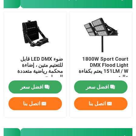
1800W Sport Court
ضوء LED DMX قابل
DMX Flood Light
للتعتيم متين ، إضاءة
151LM / W يعتم بكفاءة
محكمة رياضية متعددة
عالية
السطوح
افضل سعر
افضل سعر
اتصل بنا
اتصل بنا