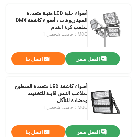
أضواء حلبة LED متينة متعددة
السيناريوهات ، أضواء كاشفة DMX
لملعب كرة القدم
MOQ：حاسب شخصي 1
افضل سعر
اتصل بنا
أضواء كاشفة LED متعددة السطوح
لملاعب التنس قابلة للتخفيت
ومضادة للتآكل
MOQ：حاسب شخصي 1
افضل سعر
اتصل بنا