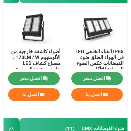
مصابيح المناطق الخارجية
IP65 الفناء الخلفي LED
أضواء كاشفة خارجية من
في الهواء الطلق ضوء
الألومنيوم 170LM / W ،
الفيضانات عكس الضوء
مصباح كشاف LED
المضادة للتآكل
خارجي متعدد السطوح
افضل سعر
افضل سعر
اتصل بنا
اتصل بنا
ضوء الفيضانات DMX
(11)