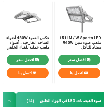
ضوء الفيضانات DMX
الأضواء الكاشفة في ملعب التنس
151LM / W Sports LED
عكس الضوء 480W أضواء
ملعب ضوء متين 960W
الساحة الخارجية ، أضواء
مصابيح الشوارع LED الخارجية
مضاد للتآكل
ملعب عملية للفناء الخلفي
أضواء سبوت LED خارجية
افضل سعر
افضل سعر
اتصل بنا
اتصل بنا
مصابيح LED عالية الصاري
ضوء UFO high bay
ضوء الفيضانات LED في الهواء الطلق
(14)
أضواء LED الخطية عالية خليج