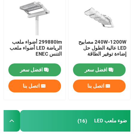
معلومات عنا
جولة في المعمل
240W-1200W مصابيح
299880lm أضواء ملعب
LED عالية الطول حل
الرياضة LED أضواء ملعب
إضاءة توفير الطاقة
التنس ENEC
رقابة جودة
افضل سعر
افضل سعر
اطلب اقتباس
اتصل بنا
اتصل بنا
أضواء محكمة رياضية LED
ضوء ملعب LED
ضوء ملعب LED
(16)
ضوء الفيضانات LED في الهواء الطلق