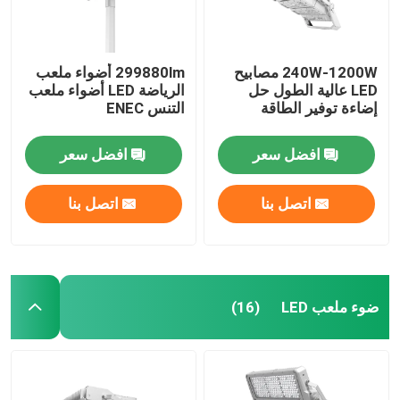
240W-1200W مصابيح
299880lm أضواء ملعب
LED عالية الطول حل
الرياضة LED أضواء ملعب
إضاءة توفير الطاقة
التنس ENEC
افضل سعر
افضل سعر
اتصل بنا
اتصل بنا
ضوء ملعب LED
(16)