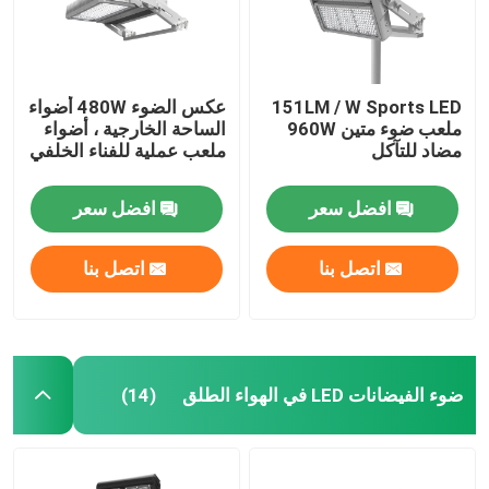
151LM / W Sports LED
عكس الضوء 480W أضواء
ملعب ضوء متين 960W
الساحة الخارجية ، أضواء
مضاد للتآكل
ملعب عملية للفناء الخلفي
افضل سعر
افضل سعر
اتصل بنا
اتصل بنا
بيت
ضوء الفيضانات LED في الهواء الطلق
(14)
منتجات
أشرطة فيديو