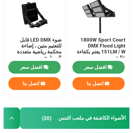
ضوء الفيضانات DMX
الأضواء الكاشفة في ملعب التنس
1800W Sport Court
ضوء LED DMX قابل
DMX Flood Light
للتعتيم متين ، إضاءة
151LM / W يعتم بكفاءة
محكمة رياضية متعددة
مصابيح الشوارع LED الخارجية
عالية
السطوح
افضل سعر
افضل سعر
أضواء سبوت LED خارجية
اتصل بنا
اتصل بنا
مصابيح LED عالية الصاري
ضوء UFO high bay
الأضواء الكاشفة في ملعب التنس
(20)
أضواء LED الخطية عالية خليج