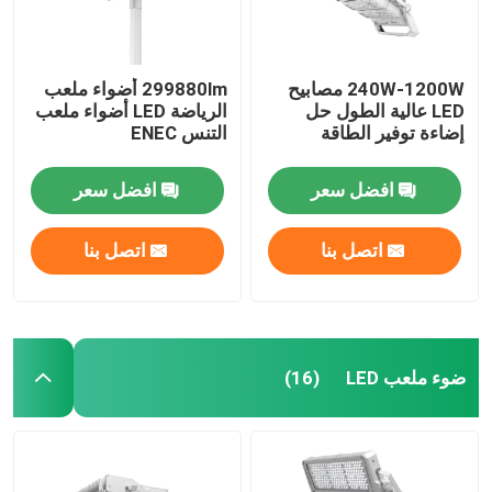
240W-1200W مصابيح
299880lm أضواء ملعب
LED عالية الطول حل
الرياضة LED أضواء ملعب
إضاءة توفير الطاقة
التنس ENEC
افضل سعر
افضل سعر
اتصل بنا
اتصل بنا
ضوء ملعب LED
(16)