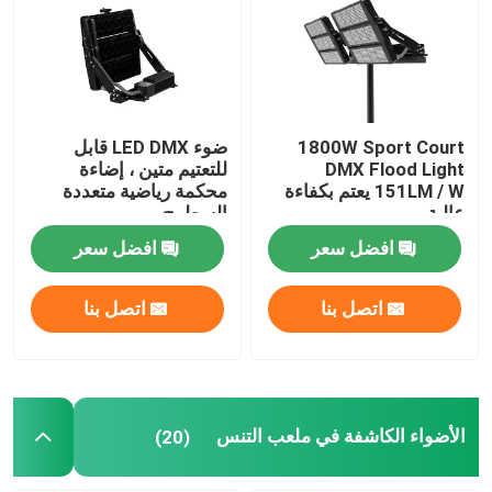
ضوء الفيضانات DMX
الأضواء الكاشفة في ملعب التنس
1800W Sport Court
ضوء LED DMX قابل
DMX Flood Light
للتعتيم متين ، إضاءة
151LM / W يعتم بكفاءة
محكمة رياضية متعددة
مصابيح الشوارع LED الخارجية
عالية
السطوح
افضل سعر
افضل سعر
أضواء سبوت LED خارجية
اتصل بنا
اتصل بنا
مصابيح LED عالية الصاري
ضوء UFO high bay
الأضواء الكاشفة في ملعب التنس
(20)
أضواء LED الخطية عالية خليج