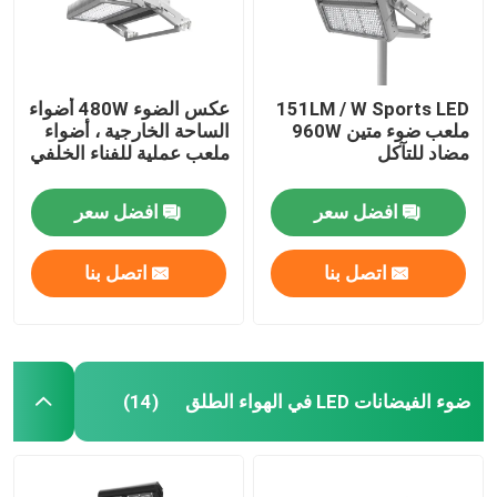
151LM / W Sports LED
عكس الضوء 480W أضواء
ملعب ضوء متين 960W
الساحة الخارجية ، أضواء
مضاد للتآكل
ملعب عملية للفناء الخلفي
افضل سعر
افضل سعر
اتصل بنا
اتصل بنا
بيت
ضوء الفيضانات LED في الهواء الطلق
(14)
منتجات
أشرطة فيديو