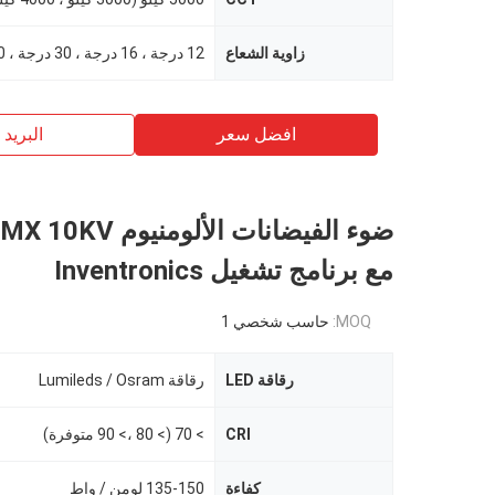
زاوية الشعاع
افضل سعر
البريد ب
ضوء الفيضانات الألومنيو
مع برنامج تشغيل Inventronics
MOQ:
حاسب شخصي 1
رقاقة LED
رقاقة Lumileds / Osram
CRI
> 70 (> 80 ،> 90 متوفرة)
كفاءة
135-150 لومن / واط