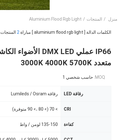
منزل
/
المنتجات
/
Aluminium Flood Rgb Light
الكلمات الدالة [ aluminium flood rgb light ] مباراة
2
المنتجات.
IP66 عملي DMX LED الأضو
متعدد 3000K 4000K 5700K
MOQ:
حاسب شخصي 1
رقاقة LED
رقاقة Lumileds / Osram
CRI
> 70 (> 80 ،> 90 متوفرة)
كفاءة
135-150 لومن / واط
CCT