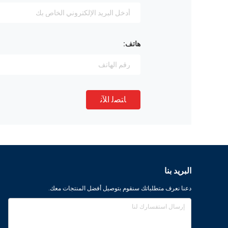
هاتف:
ﺎﺘﺼﻟ ﺍﻶﻧ
البريد بنا
دعنا نعرف متطلباتك سنقوم بتوصيل أفضل المنتجات معك.