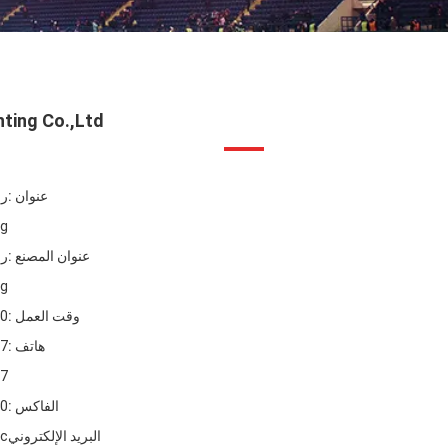
hting Co.,Ltd
عنوان :
Xikeng ، 
عنوان المصنع :
Xikeng ، 
وقت العمل :
:00
هاتف :
27
327
الفاكس :
50
البريد الإلكتروني
cc