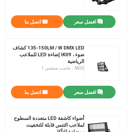
معلومات عنا
افضل سعر
اتصل بنا
جولة في المعمل
135-150LM / W DMX LED كشاف
رقابة جودة
ضوء ، IK09 إضاءة LED للملاعب
الرياضية
MOQ：حاسب شخصي 1
اطلب اقتباس
أضواء محكمة رياضية LED
افضل سعر
اتصل بنا
ضوء ملعب LED
أضواء كاشفة LED متعددة السطوح
لملاعب التنس قابلة للتخفيت
ضوء الفيضانات LED في الهواء الطلق
ومضادة للتآكل