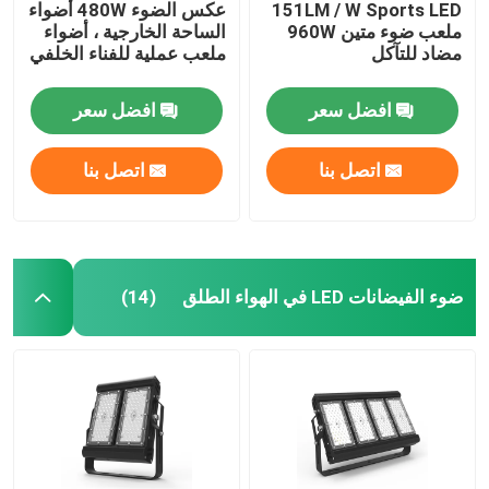
151LM / W Sports LED
عكس الضوء 480W أضواء
ملعب ضوء متين 960W
الساحة الخارجية ، أضواء
مضاد للتآكل
ملعب عملية للفناء الخلفي
افضل سعر
افضل سعر
اتصل بنا
اتصل بنا
ضوء الفيضانات LED في الهواء الطلق
(14)