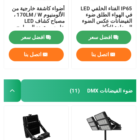
IP65 الفناء الخلفي LED
أضواء كاشفة خارجية من
في الهواء الطلق ضوء
الألومنيوم 170LM / W ،
الفيضانات عكس الضوء
مصباح كشاف LED
المضادة للتآكل
خارجي متعدد السطوح
افضل سعر
افضل سعر
اتصل بنا
اتصل بنا
ضوء الفيضانات DMX
(11)