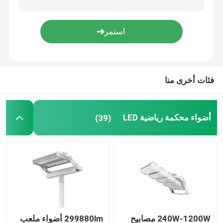
مصابيح المناطق الخارجية
فئات أخرى منا
أضواء محكمة رياضية LED
(39)
240W-1200W مصابيح
299880lm أضواء ملعب