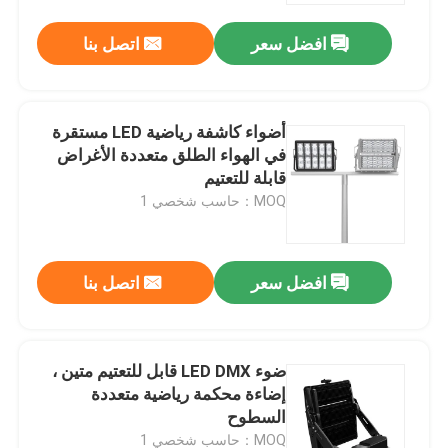
افضل سعر
اتصل بنا
أضواء كاشفة رياضية LED مستقرة
في الهواء الطلق متعددة الأغراض
قابلة للتعتيم
MOQ：حاسب شخصي 1
افضل سعر
اتصل بنا
بيت
ضوء LED DMX قابل للتعتيم متين ،
منتجات
إضاءة محكمة رياضية متعددة
السطوح
أشرطة فيديو
MOQ：حاسب شخصي 1