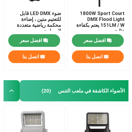
1800W Sport Court
ضوء LED DMX قابل
DMX Flood Light
للتعتيم متين ، إضاءة
151LM / W يعتم بكفاءة
محكمة رياضية متعددة
عالية
السطوح
افضل سعر
افضل سعر
اتصل بنا
اتصل بنا
الأضواء الكاشفة في ملعب التنس
(20)