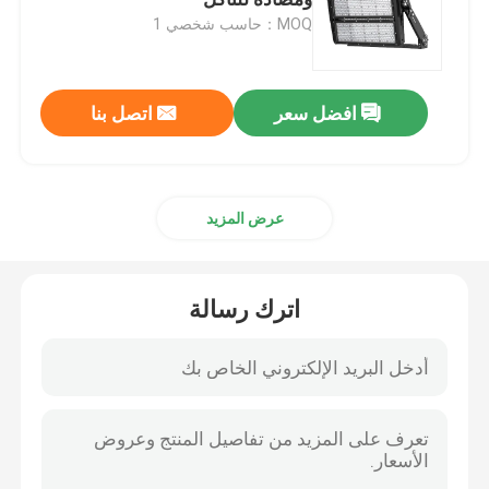
MOQ：حاسب شخصي 1
ضوء الفيضانات DMX
افضل سعر
اتصل بنا
الأضواء الكاشفة في ملعب التنس
مصابيح الشوارع LED الخارجية
عرض المزيد
أضواء سبوت LED خارجية
اترك رسالة
مصابيح LED عالية الصاري
ضوء UFO high bay
أضواء LED الخطية عالية خليج