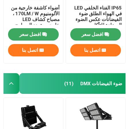
IP65 الفناء الخلفي LED
أضواء كاشفة خارجية من
في الهواء الطلق ضوء
الألومنيوم 170LM / W ،
الفيضانات عكس الضوء
مصباح كشاف LED
المضادة للتآكل
خارجي متعدد السطوح
افضل سعر
افضل سعر
اتصل بنا
اتصل بنا
ضوء الفيضانات DMX
(11)