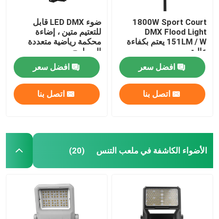
1800W Sport Court
ضوء LED DMX قابل
DMX Flood Light
للتعتيم متين ، إضاءة
151LM / W يعتم بكفاءة
محكمة رياضية متعددة
عالية
السطوح
افضل سعر
افضل سعر
اتصل بنا
اتصل بنا
الأضواء الكاشفة في ملعب التنس
(20)