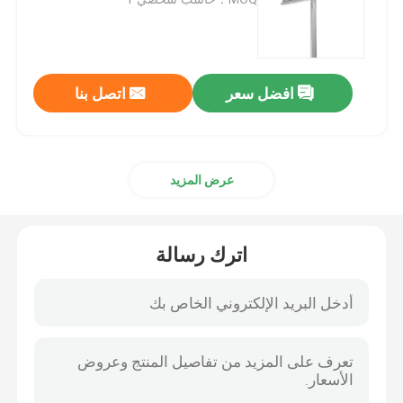
ضوء الفيضانات DMX
افضل سعر
اتصل بنا
الأضواء الكاشفة في ملعب التنس
مصابيح الشوارع LED الخارجية
عرض المزيد
أضواء سبوت LED خارجية
اترك رسالة
مصابيح LED عالية الصاري
ضوء UFO high bay
أضواء LED الخطية عالية خليج