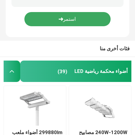
مصابيح المناطق الخارجية
فئات أخرى منا
أضواء محكمة رياضية LED
(39)
240W-1200W مصابيح
299880lm أضواء ملعب