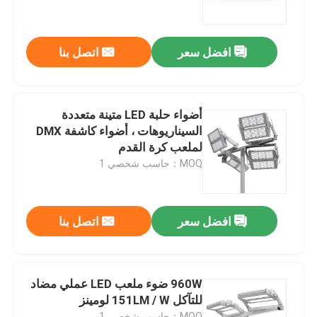
معلومات عنا
افضل سعر
اتصل بنا
جولة في المعمل
أضواء حلبة LED متينة متعددة
رقابة جودة
السيناريوهات ، أضواء كاشفة DMX
لملعب كرة القدم
MOQ：حاسب شخصي 1
اطلب اقتباس
أضواء محكمة رياضية LED
افضل سعر
اتصل بنا
ضوء ملعب LED
960W ضوء ملعب LED عملي مضاد
للتآكل 151LM / W لومينز
ضوء الفيضانات LED في الهواء الطلق
MOQ：حاسب شخصي 1