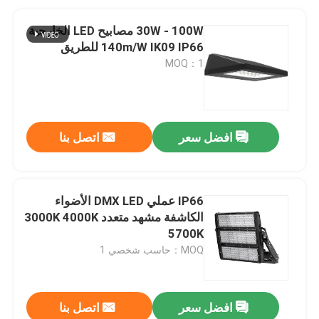
30W - 100W مصابيح LED الخارجية
140m/W IK09 IP66 للطريق
MOQ：1
افضل سعر
اتصل بنا
IP66 عملي DMX LED الأضواء
الكاشفة مشهد متعدد 3000K 4000K
5700K
MOQ：حاسب شخصي 1
افضل سعر
اتصل بنا