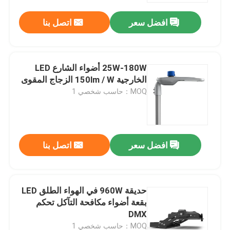
افضل سعر
اتصل بنا
25W-180W أضواء الشارع LED
الخارجية 150lm / W الزجاج المقوى
MOQ：حاسب شخصي 1
افضل سعر
اتصل بنا
بيت
حديقة 960W في الهواء الطلق LED
منتجات
بقعة أضواء مكافحة التآكل تحكم
DMX
أشرطة فيديو
MOQ：حاسب شخصي 1