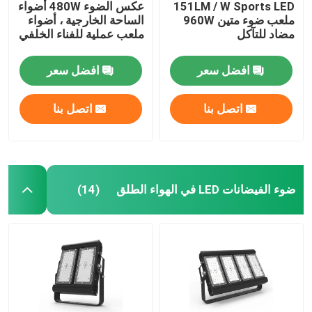
151LM / W Sports LED
عكس الضوء 480W أضواء
ملعب ضوء متين 960W
الساحة الخارجية ، أضواء
مضاد للتآكل
ملعب عملية للفناء الخلفي
افضل سعر
افضل سعر
اتصل بنا
اتصل بنا
ضوء الفيضانات LED في الهواء الطلق
(14)