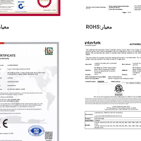
معيار:ROHS
معيار:A