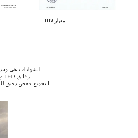
معيار:TUV
الشهادات هي وسيلة
التجميع.فحص دقيق للجو