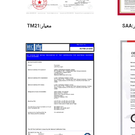
SA
معيار:TM21