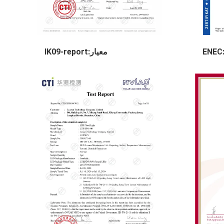
معيار:IK09-report