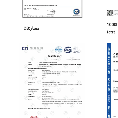
1000h-
معيار:CB
test