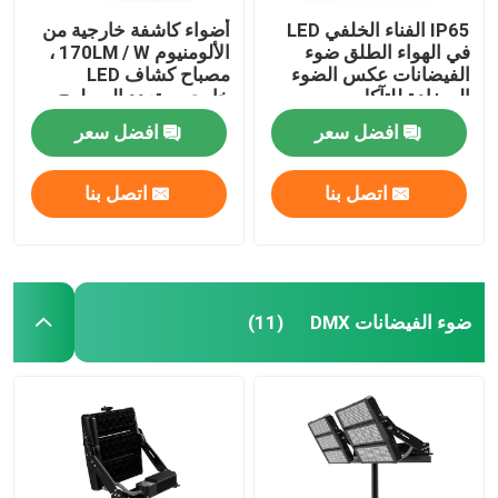
IP65 الفناء الخلفي LED
أضواء كاشفة خارجية من
في الهواء الطلق ضوء
الألومنيوم 170LM / W ،
الفيضانات عكس الضوء
مصباح كشاف LED
المضادة للتآكل
خارجي متعدد السطوح
افضل سعر
افضل سعر
اتصل بنا
اتصل بنا
ضوء الفيضانات DMX
(11)