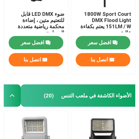
1800W Sport Court
ضوء LED DMX قابل
DMX Flood Light
للتعتيم متين ، إضاءة
151LM / W يعتم بكفاءة
محكمة رياضية متعددة
عالية
السطوح
افضل سعر
افضل سعر
اتصل بنا
اتصل بنا
الأضواء الكاشفة في ملعب التنس
(20)