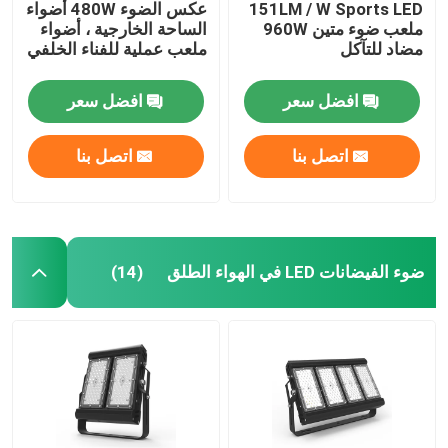
151LM / W Sports LED
عكس الضوء 480W أضواء
ملعب ضوء متين 960W
الساحة الخارجية ، أضواء
مضاد للتآكل
ملعب عملية للفناء الخلفي
افضل سعر
افضل سعر
اتصل بنا
اتصل بنا
ضوء الفيضانات LED في الهواء الطلق
(14)