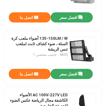
معلومات عنا
افضل سعر
اتصل بنا
جولة في المعمل
135-150LM / W أضواء ملعب كرة
رقابة جودة
السلة ، ضوء كشاف ثابت لملعب
تنس الريشة
MOQ：حاسب شخصي 1
اطلب اقتباس
أضواء محكمة رياضية LED
افضل سعر
اتصل بنا
ضوء ملعب LED
AC 100V-227V LED الأضواء
الكاشفة مجال الرياضة عكس الضوء
ضوء الفيضانات LED في الهواء الطلق
للحديقة الخارجية