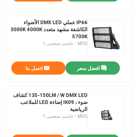
IP66 عملي DMX LED الأضواء
الكاشفة مشهد متعدد 3000K 4000K
5700K
MOQ：حاسب شخصي 1
افضل سعر
اتصل بنا
135-150LM / W DMX LED كشاف
ضوء ، IK09 إضاءة LED للملاعب
الرياضية
MOQ：حاسب شخصي 1