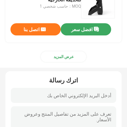
MOQ：حاسب شخصي 1
ضوء الفيضانات DMX
افضل سعر
اتصل بنا
الأضواء الكاشفة في ملعب التنس
مصابيح الشوارع LED الخارجية
عرض المزيد
أضواء سبوت LED خارجية
اترك رسالة
مصابيح LED عالية الصاري
ضوء UFO high bay
أضواء LED الخطية عالية خليج