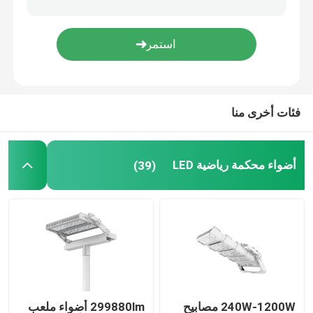
مصابيح المناطق الخارجية
فئات أخرى منا
أضواء محكمة رياضية LED
(39)
240W-1200W مصابيح
299880lm أضواء ملعب