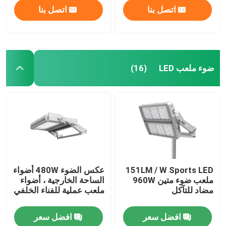
اتصل بنا
اتصل بنا
ضوء ملعب LED
(16)
بيت
151LM / W Sports LED
عكس الضوء 480W أضواء
ملعب ضوء متين 960W
الساحة الخارجية ، أضواء
مضاد للتآكل
ملعب عملية للفناء الخلفي
منتجات
افضل سعر
افضل سعر
أشرطة فيديو