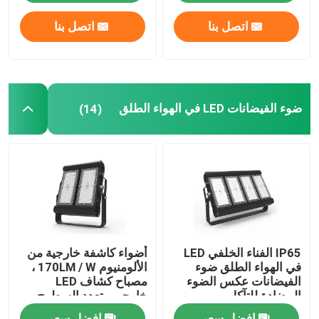
اتصل بنا
اتصل بنا
معلومات عنا
جولة في المعمل
ضوء الفيضانات LED في الهواء الطلق
(14)
رقابة جودة
اطلب اقتباس
أضواء محكمة رياضية LED
IP65 الفناء الخلفي LED
أضواء كاشفة خارجية من
ضوء ملعب LED
في الهواء الطلق ضوء
الألومنيوم 170LM / W ،
الفيضانات عكس الضوء
مصباح كشاف LED
المضادة للتآكل
خارجي متعدد السطوح
ضوء الفيضانات LED في الهواء الطلق
افضل سعر
افضل سعر