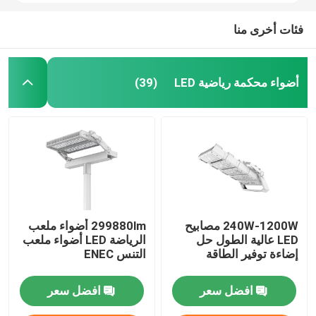
فئات أخرى منا
أضواء محكمة رياضية LED
(39)
240W-1200W مصابيح
299880lm أضواء ملعب
LED عالية الطول حل
الرياضة LED أضواء ملعب
إضاءة توفير الطاقة
التنس ENEC
افضل سعر
افضل سعر