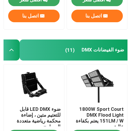
ضوء الفيضانات DMX
اتصل بنا
اتصل بنا
الأضواء الكاشفة في ملعب التنس
ضوء الفيضانات DMX
(11)
مصابيح الشوارع LED الخارجية
أضواء سبوت LED خارجية
مصابيح LED عالية الصاري
ضوء UFO high bay
1800W Sport Court
ضوء LED DMX قابل
DMX Flood Light
للتعتيم متين ، إضاءة
151LM / W يعتم بكفاءة
محكمة رياضية متعددة
أضواء LED الخطية عالية خليج
عالية
السطوح