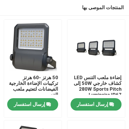
المنتجات الموصى بها
إضاءة ملعب التنس LED
50 هرتز -60 هرتز
كشاف خارجي 50W إلى
تركيبات الإضاءة الخارجية
280W Sports Pitch
الفيضانات لتعتيم ملعب
بيت
Luminaire IP67
التنس
إرسال استفسار
إرسال استفسار
منتجات
أشرطة فيديو