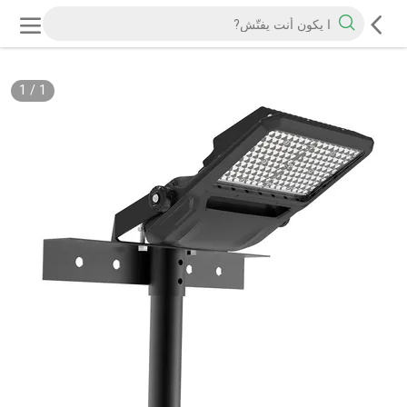
1
/
1