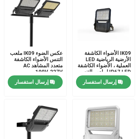
معلومات عنا
جولة في المعمل
IK09 الأضواء الكاشفة
عكس الضوء IK09 ملعب
رقابة جودة
الأرضية الرياضية LED
التنس الأضواء الكاشفة
العملية ، الأضواء الكاشفة
متعدد المشاهد AC
IP67 LED لملعب التنس
100V-227V
اطلب اقتباس
إرسال استفسار
إرسال استفسار
أضواء محكمة رياضية LED
ضوء ملعب LED
ضوء الفيضانات LED في الهواء الطلق