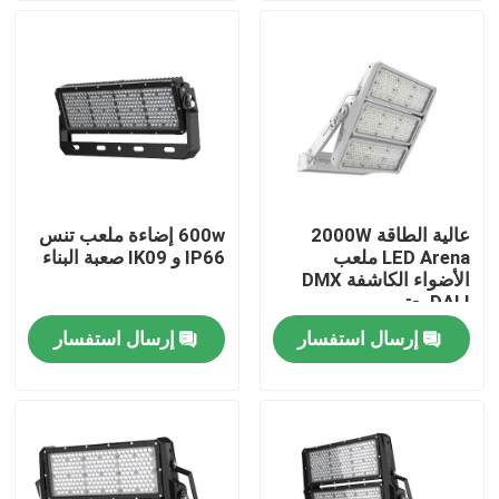
معلومات عنا
جولة في المعمل
رقابة جودة
عالية الطاقة 2000W
600w إضاءة ملعب تنس
LED Arena ملعب
IP66 و IK09 صعبة البناء
اطلب اقتباس
الأضواء الكاشفة DMX
DALI يعتم
إرسال استفسار
إرسال استفسار
أضواء محكمة رياضية LED
ضوء ملعب LED
ضوء الفيضانات LED في الهواء الطلق