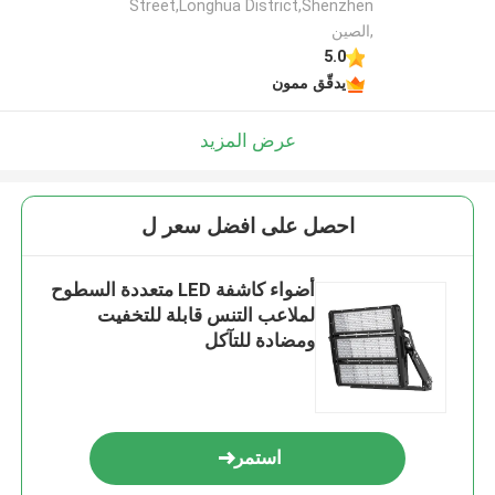
Street,Longhua District,Shenzhen
,الصين
5.0
يدقّق ممون
عرض المزيد
احصل على افضل سعر ل
أضواء كاشفة LED متعددة السطوح
لملاعب التنس قابلة للتخفيت
ومضادة للتآكل
استمر