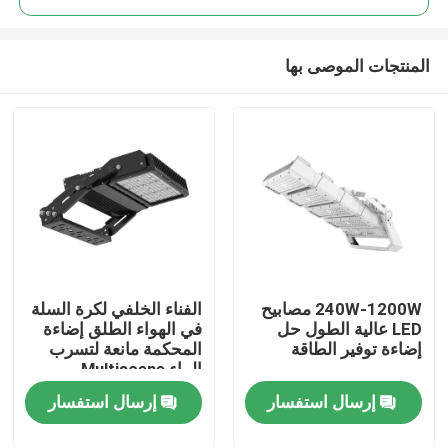
المنتجات الموصى بها
240W-1200W مصابيح
الفناء الخلفي لكرة السلة
بيت
LED عالية الطول حل
في الهواء الطلق إضاءة
إضاءة توفير الطاقة
المحكمة مانعة لتسرب
الماء Multiscene
منتجات
إرسال استفسار
إرسال استفسار
أشرطة فيديو