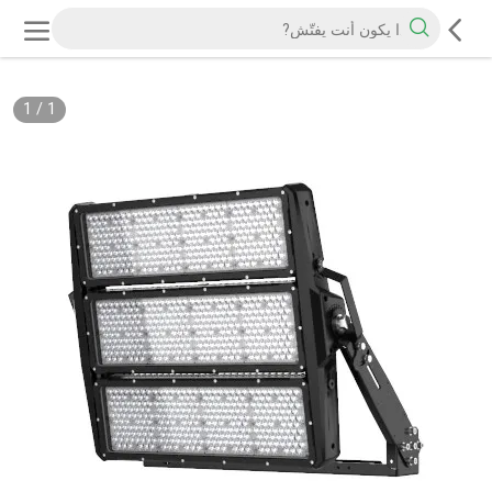
1
/
1