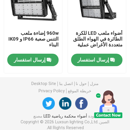
ضوء الفيضانات DMX
أضواء ملعب LED للكرة
960w إضاءة ملعب
الأضواء الكاشفة في ملعب التنس
الطائرة في الهواء الطلق
التنس صعبة IP66 و IK09
متعددة الأغراض عملية
البناء
مصابيح الشوارع LED الخارجية
إرسال استفسار
إرسال استفسار
أضواء سبوت LED خارجية
منزل
حول نا
اتصل بنا
Desktop Site
مصابيح LED عالية الصاري
خريطة الموقع
Privacy Policy
ضوء UFO high bay
جودة
أضواء محكمة رياضية LED
مصنع
الصين.Copyright © 2026 Luxsun lighting Co.,Ltd.
أضواء LED الخطية عالية خليج
All Rights Reserved.