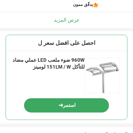
يدقّق ممون
عرض المزيد
احصل على افضل سعر ل
960W ضوء ملعب LED عملي مضاد
للتآكل 151LM / W لومينز
استمر