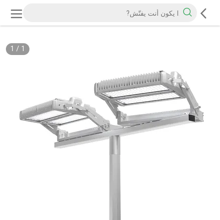
1
/
1