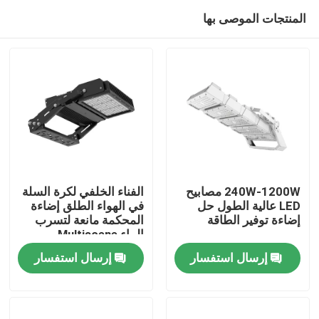
المنتجات الموصى بها
240W-1200W مصابيح
الفناء الخلفي لكرة السلة
LED عالية الطول حل
في الهواء الطلق إضاءة
إضاءة توفير الطاقة
المحكمة مانعة لتسرب
بيت
الماء Multiscene
إرسال استفسار
إرسال استفسار
منتجات
أشرطة فيديو