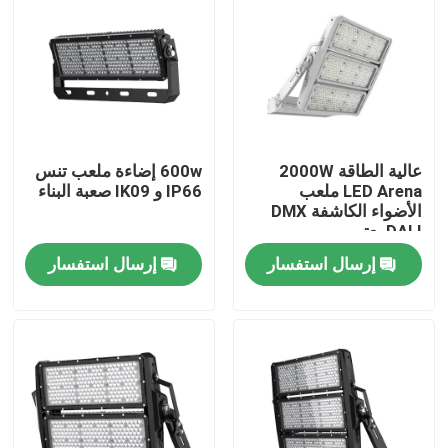
معلومات عنا
جولة في المعمل
عالية الطاقة 2000W
600w إضاءة ملعب تنس
رقابة جودة
LED Arena ملعب
IP66 و IK09 صعبة البناء
الأضواء الكاشفة DMX
DALI يعتم
اطلب اقتباس
إرسال استفسار
إرسال استفسار
أضواء محكمة رياضية LED
ضوء ملعب LED
ضوء الفيضانات LED في الهواء الطلق