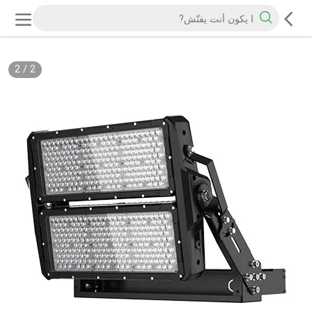
2
/
2