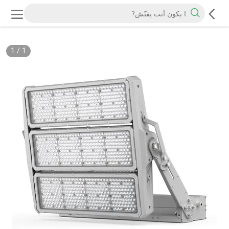
1
/
1