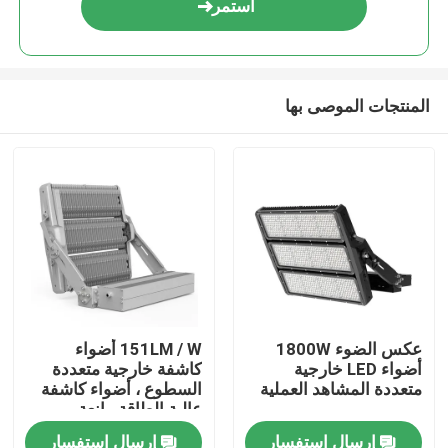
استمر
المنتجات الموصى بها
بيت
عكس الضوء 1800W
151LM / W أضواء
أضواء LED خارجية
كاشفة خارجية متعددة
منتجات
متعددة المشاهد العملية
السطوع ، أضواء كاشفة
عالية الطاقة مانعة
لتسرب الماء
إرسال استفسار
إرسال استفسار
أشرطة فيديو