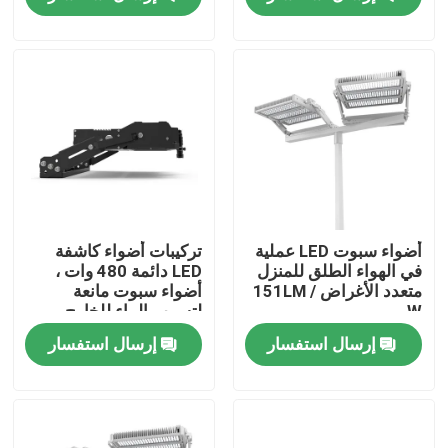
معلومات عنا
جولة في المعمل
رقابة جودة
اطلب اقتباس
أضواء سبوت LED عملية
تركيبات أضواء كاشفة
في الهواء الطلق للمنزل
LED دائمة 480 وات ،
متعدد الأغراض 151LM /
أضواء سبوت مانعة
أضواء محكمة رياضية LED
W
لتسرب الماء للخارج
إرسال استفسار
إرسال استفسار
ضوء ملعب LED
ضوء الفيضانات LED في الهواء الطلق