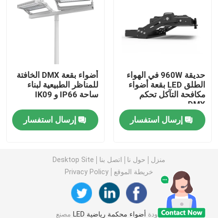
ضوء الفيضانات DMX
الأضواء الكاشفة في ملعب التنس
حديقة 960W في الهواء
أضواء بقعة DMX الخافتة
الطلق LED بقعة أضواء
للمناظر الطبيعية لبناء
مصابيح الشوارع LED الخارجية
مكافحة التآكل تحكم
ساحة IP66 و IK09
DMX
أضواء سبوت LED خارجية
إرسال استفسار
إرسال استفسار
مصابيح LED عالية الصاري
منزل
حول نا
اتصل بنا
Desktop Site
خريطة الموقع
Privacy Policy
ضوء UFO high bay
أضواء LED الخطية عالية خليج
جودة
أضواء محكمة رياضية LED
مصنع