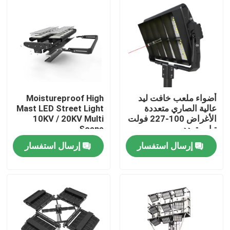
معلومات عنا
جولة في المعمل
رقابة جودة
أضواء ملعب خافت ليد
Moistureproof High
عالية الصاري متعددة
Mast LED Street Light
الأغراض 100-227 فولت
10KV / 20KV Multi
اطلب اقتباس
تيار متردد
Scene
إرسال استفسار
إرسال استفسار
أضواء محكمة رياضية LED
ضوء ملعب LED
ضوء الفيضانات LED في الهواء الطلق