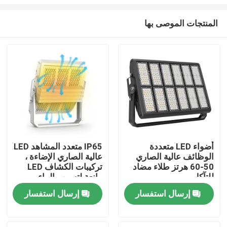
المنتجات الموصى بها
أضواء LED متعددة
IP65 متعدد المشاهد LED
الوظائف عالية الصاري
عالية الصاري الإضاءة ،
بيت
50-60 هرتز طلاء مضاد
تركيبات الكشاف LED
للتآكل
مانعة لتسرب الماء
منتجات
إرسال استفسار
إرسال استفسار
أشرطة فيديو