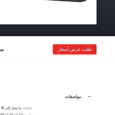
طلب عرض أسعار
مي
مواصفات
فعالية:
ما يصل إلى 151LM / W
زاوية:
12 ° / 16 ° / 30 ° / 60 ° / 25x130 ° / 40x130 ° 60x130 ° / NB40