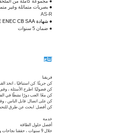
● مجموعة كاملة من الملحقا
●
AS-R
● شهادة CE ENEC CB SAA
● ضمان 5 سنوات
إنتاج
فريقنا
كن جريئًا: كن استباقيًا ، اتخذ 
كن فضوليًا: اطرح الأسئلة ، وقم 
كن معًا: العب دورًا نشطًا في الف
كن على اتصال: قابل الناس ، وقم 
كن أفضل: ابحث عن طرق للتحسين 
خدمة
أفضل حلول الطاقة