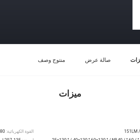
زات
صالة عرض
منتوج وصف
ميزات
القوة الكهربائية:
480 و
لومينز:
297،135 ل