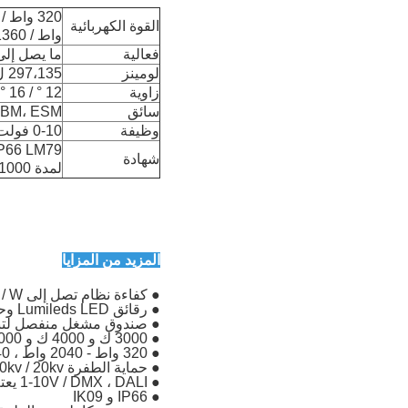
القوة الكهربائية
واط / 1360 واط / 1440 واط / 1650 واط / 1800 واط / 2040 واط
فعالية
ما يصل إلى 1LM / W
لومينز
297،135 ل
زاوية
12 ° / 16 ° / 30 ° / 60 ° / 25x130 ° / 40x130 ° 60x130 ° / NB40
سائق
 EBM، ESM
وظيفة
0-10 فولت ، دالي ، تحكم DMX
شهادة
لمدة 1000 ساعة
المزيد من المزايا
● كفاءة نظام تصل إلى 150lm / W
● رقائق Lumileds LED وحزمة برنامج تشغيل Inventronics
● صندوق مشغل منفصل لتبديد
● 3000 ك و 4000 ك و 5000 ك و 5700 ك سي سي تي
● 320 واط - 2040 واط ، 47،040 لومن - 299،880 لومن حزمة لومن
● حماية الطفرة 10kv / 20kv اختياري.
● 1-10V / DMX ، DALI يعتم متاح ،
● IP66 و IK09