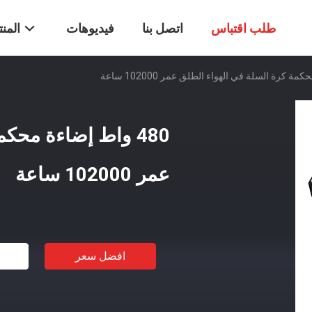
طلب اقتباس
اتصل بنا
فيديوهات
المن
480 واط إضاءة محك
عمر 102000 ساعة
افضل سعر