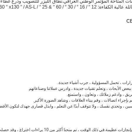
ت المتاحة المؤتمر الوطني العراقي.نطاق الليزر للتصويب ودرع غطاء 
بصريات متماثلة وغير متماثلة عالية الكفاءة: 12 ° / 16 ° /
القرارات ، تحمل المسؤولية ، جرب أشياء جديدة.
ببعض الأبحاث ، وتعلم تقنيات جديدة ، وادرس عملائنا وصناعاتهم.
ريق ، وادعم زملائك ، وتعاون ، واستمتع.
بإجراء اتصالات ، وقم ببناء العلاقات ، وشاهد الصورة الأكبر.
، وتحدي نفسك ، ولا تتوقف أبدًا عن التعلم ، وابذل قصارى جهدك لتكون الأفض