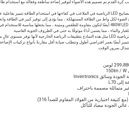
 كرة القدم.تم تصميم هذه الأضواء لتوفير إضاءة ساطعة وفعالة مع استخدام طاق
اتج الضوء لكل واط من الطاقة المستهلكة ، مما يؤدي إلى توفير كبير في الطاقة وا
تم تصميم مصابيح 480W LED Sport Court أيضًا لتكون مقاومة للطقس ومتينة ، مما يجعلها مناسبة لل
تشتهر تركيبات إضاءة الملاعب الرياضية LED مثل هذه النماذج بتطبيقات الرياضة الخارجية لأنها تو
تميز أيضًا بعمر افتراضي أطول وتتطلب صيانة أقل مقارنةً بأنواع تركيبات الإضاءة
تبدال بمرور الوقت.
1
ر متماثلة مصممة باحتراف
 كتيفة اختيارية من الفولاذ المقاوم للصدأ 316)