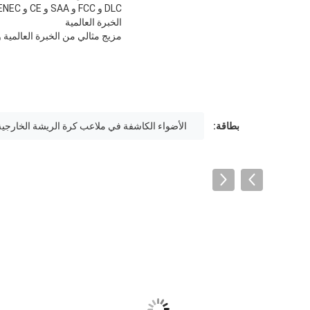
DLC و FCC و SAA و CE و ENEC و CB و RoHS.بالإضافة إلى اختبار IP67 و IP65 و IK10 و LM79 و TM-21 ورش الملح.
الخبرة العالمية
مزيج مثالي من الخبرة العالمية وا
بطاقة:
الأضواء الكاشفة في ملاعب كرة الريشة الخارجية