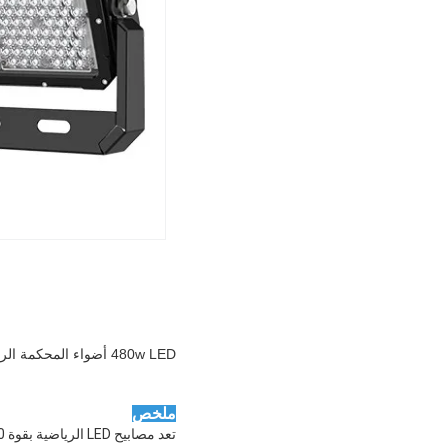
480w LED أضواء المحكمة الرياضية 151LM / W كفاءة عالية
ملخص