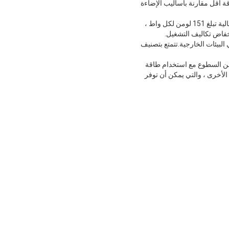
ة أقل مقارنة بأساليب الإضاءة
تتمثل إحدى السمات الرئيسية لمصابيح LED الرياضية في الملاعب في كفاءتها في استخدام الطاقة.تتميز بفاعلية عالية تبلغ 151 لومن لكل واط ،
نخفاض تكاليف التشغيل.
استخدام في البيئات الخارجية.تتمتع بتصنيف
فر مستوى عالٍ من السطوع مع استخدام طاقة
 الأخرى ، والتي يمكن أن توفر