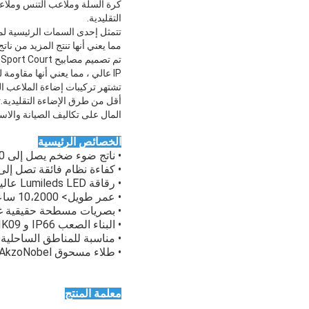
كرة السلة وملاعب التنس وملاعب
التقليدية.
مما يعني أنها تنتج المزيد من ن
IP عالي ، مما يعني أنها مقاومة للغبار والماء ، مما يضمن أداءً موثوقًا به حتى في الظروف الجوية القاسية.
أقل من طرق الإضاءة التقليدية.ت
المال على تكاليف الصيانة والاس
الخصائص الرئيسية
• ناتج ضوء ضخم يصل إلى 299،880 لومن
• كفاءة نظام فائقة تصل إلى 50lm / W
• رقاقة Lumileds LED عالية الجودة وسائق Inventronics
• عمر طويل> 10،2000 ساعة إلى L70
• بصريات مسطحة حقيقية غي
• البناء الصعب IP66 و IK09
• مناسبة للمناطق الساحلية (مع
• طلاء مسحوق AkzoNobel عالي الجودة مضاد للتآكل
معلمة المنتج