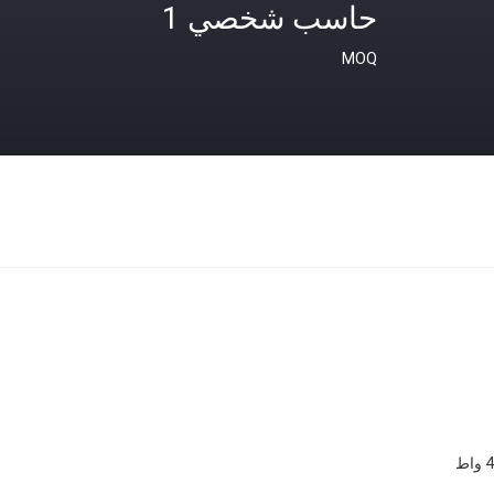
حاسب شخصي 1
MOQ
اط