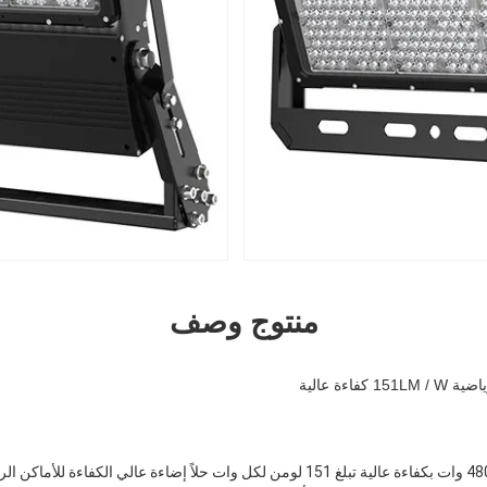
منتوج وصف
تعد مصابيح LED الرياضية بقوة 480 وات بكفاءة عالية تبلغ 151 لومن لكل وات حلاً إضاءة عال