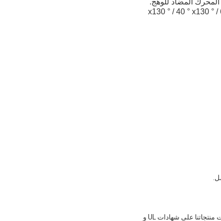
المحرك المضاد للوهج.
 30 ° / 60 ° & 25 ° x130 ° / 40 ° x130 ° / 60 ° x130 ° / AS-L /
ل.
خلال 9 سنوات ، حققنا نجاحات وإنجازات عظيمة.في ذلك الوقت ، تم منحنا أكثر من 10 براءات اختراع ، وقد حصلت منتجاتنا على شهادات UL و