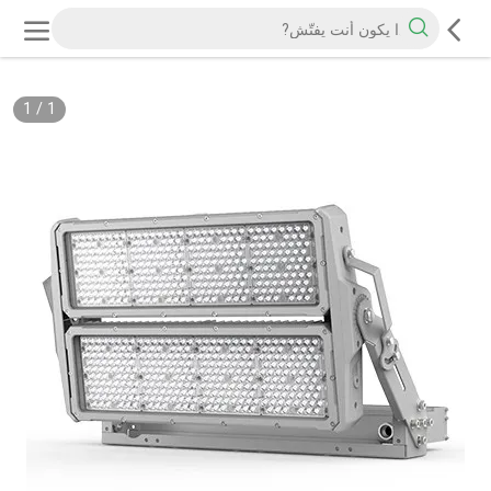
1
/
1