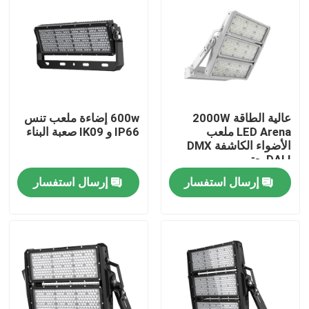
معلومات عنا
جولة في المعمل
عالية الطاقة 2000W
600w إضاءة ملعب تنس
رقابة جودة
LED Arena ملعب
IP66 و IK09 صعبة البناء
الأضواء الكاشفة DMX
DALI يعتم
اطلب اقتباس
إرسال استفسار
إرسال استفسار
أضواء محكمة رياضية LED
ضوء ملعب LED
ضوء الفيضانات LED في الهواء الطلق