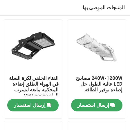
المنتجات الموصى بها
240W-1200W مصابيح
الفناء الخلفي لكرة السلة
LED عالية الطول حل
في الهواء الطلق إضاءة
إضاءة توفير الطاقة
المحكمة مانعة لتسرب
بيت
الماء Multiscene
إرسال استفسار
إرسال استفسار
منتجات
أشرطة فيديو