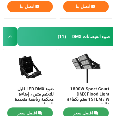
اتصل بنا
اتصل بنا
معلومات عنا
جولة في المعمل
ضوء الفيضانات DMX
(11)
رقابة جودة
اطلب اقتباس
أضواء محكمة رياضية LED
1800W Sport Court
ضوء LED DMX قابل
DMX Flood Light
للتعتيم متين ، إضاءة
ضوء ملعب LED
151LM / W يعتم بكفاءة
محكمة رياضية متعددة
عالية
السطوح
افضل سعر
افضل سعر
ضوء الفيضانات LED في الهواء الطلق