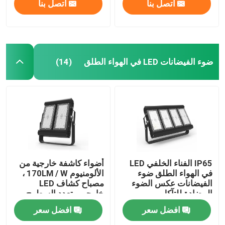
اتصل بنا
اتصل بنا
ضوء الفيضانات LED في الهواء الطلق
(14)
بيت
IP65 الفناء الخلفي LED
أضواء كاشفة خارجية من
في الهواء الطلق ضوء
الألومنيوم 170LM / W ،
الفيضانات عكس الضوء
مصباح كشاف LED
منتجات
المضادة للتآكل
خارجي متعدد السطوح
افضل سعر
افضل سعر
أشرطة فيديو