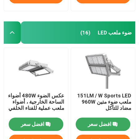
ضوء ملعب LED
(16)
151LM / W Sports LED
عكس الضوء 480W أضواء
ملعب ضوء متين 960W
الساحة الخارجية ، أضواء
مضاد للتآكل
ملعب عملية للفناء الخلفي
افضل سعر
افضل سعر