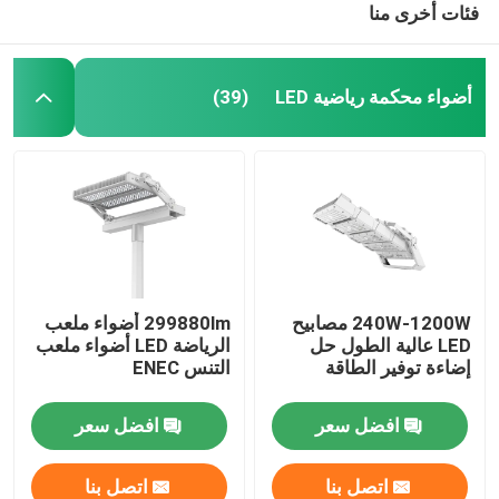
فئات أخرى منا
أضواء محكمة رياضية LED
(39)
240W-1200W مصابيح
299880lm أضواء ملعب
LED عالية الطول حل
الرياضة LED أضواء ملعب
إضاءة توفير الطاقة
التنس ENEC
افضل سعر
افضل سعر
اتصل بنا
اتصل بنا