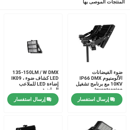
المنتجات الموصى بها
ضوء الفيضانات
135-150LM / W DMX
الألومنيوم IP66 DMX
LED كشاف ضوء ، IK09
10KV مع برنامج تشغيل
إضاءة LED للملاعب
Inventronics
الرياضية
بيت
إرسال استفسار
إرسال استفسار
منتجات
أشرطة فيديو