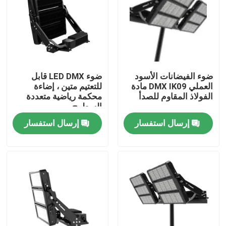
معلومات عنا
جولة في المعمل
ضوء الفيضانات الأسود
ضوء LED DMX قابل
العملي DMX IK09 مادة
للتعتيم متين ، إضاءة
رقابة جودة
الفولاذ المقاوم للصدأ
محكمة رياضية متعددة
السطوح
إرسال استفسار
إرسال استفسار
اطلب اقتباس
أضواء محكمة رياضية LED
ضوء ملعب LED
ضوء الفيضانات LED في الهواء الطلق