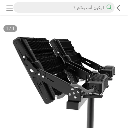
1
/
1