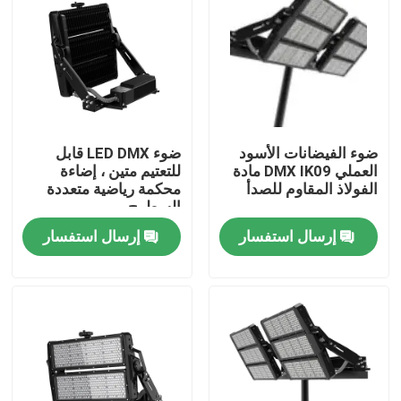
معلومات عنا
جولة في المعمل
ضوء الفيضانات الأسود
ضوء LED DMX قابل
رقابة جودة
العملي DMX IK09 مادة
للتعتيم متين ، إضاءة
الفولاذ المقاوم للصدأ
محكمة رياضية متعددة
السطوح
اطلب اقتباس
إرسال استفسار
إرسال استفسار
أضواء محكمة رياضية LED
ضوء ملعب LED
ضوء الفيضانات LED في الهواء الطلق