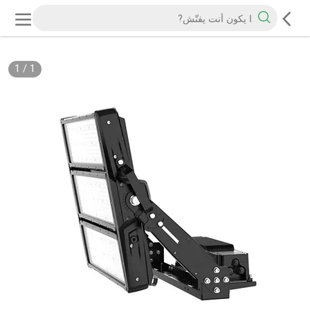
1
/
1