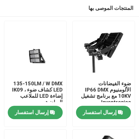
المنتجات الموصى بها
ضوء الفيضانات
135-150LM / W DMX
الألومنيوم IP66 DMX
LED كشاف ضوء ، IK09
10KV مع برنامج تشغيل
إضاءة LED للملاعب
بيت
Inventronics
الرياضية
إرسال استفسار
إرسال استفسار
منتجات
أشرطة فيديو