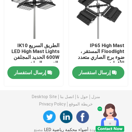
ضوء الفيضانات DMX
الأضواء الكاشفة في ملعب التنس
IP65 High Mast
الطريق السريع IK10
Floodlight المستقر ،
LED High Mast Lights
مصابيح الشوارع LED الخارجية
ضوء برج الصاري متعدد
600W الحديد المجلفن
الأغراض
بالغمس الساخن
أضواء سبوت LED خارجية
إرسال استفسار
إرسال استفسار
مصابيح LED عالية الصاري
منزل
حول نا
اتصل بنا
Desktop Site
خريطة الموقع
Privacy Policy
ضوء UFO high bay
أضواء LED الخطية عالية خليج
جودة
أضواء محكمة رياضية LED
مصنع