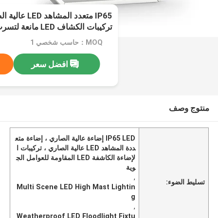
IP65 متعدد المشا
تركيبات الكشاف LED مانعة لتسرب الماء
MOQ：حاسب شخصي 1
افضل سعر
منتوج وصف
IP65 LED إضاءة عالية الصاري ، إضاءة متع
ددة المشاهد LED عالية الصاري ، تركيبات ا
لإضاءة الكاشفة LED المقاومة للعوامل الج
وية
,
تسليط الضوء:
Multi Scene LED High Mast Lightin
g
,
Weatherproof LED Floodlight Fixtu