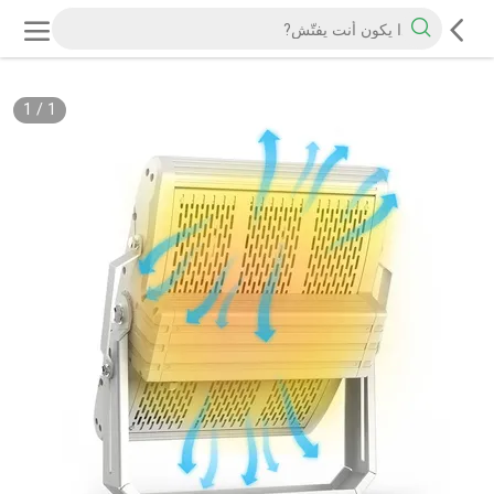
1
/
1