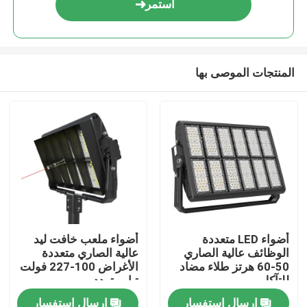
استمر
المنتجات الموصى بها
بيت
أضواء LED متعددة
أضواء ملعب خافت ليد
الوظائف عالية الصاري
عالية الصاري متعددة
منتجات
50-60 هرتز طلاء مضاد
الأغراض 100-227 فولت
للتآكل
تيار متردد
إرسال استفسار
إرسال استفسار
أشرطة فيديو