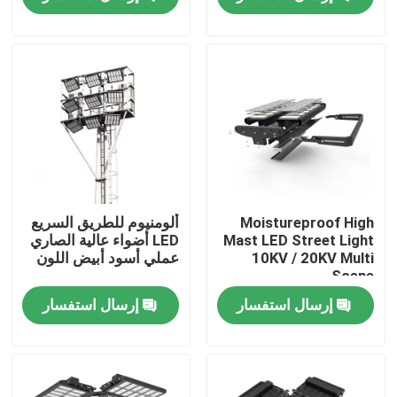
معلومات عنا
جولة في المعمل
رقابة جودة
اطلب اقتباس
Moistureproof High
ألومنيوم للطريق السريع
Mast LED Street Light
LED أضواء عالية الصاري
10KV / 20KV Multi
عملي أسود أبيض اللون
أضواء محكمة رياضية LED
Scene
إرسال استفسار
إرسال استفسار
ضوء ملعب LED
ضوء الفيضانات LED في الهواء الطلق