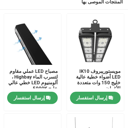
المنتجات الموصى بها
مويستوريبروف IK10
مصباح LED عملي مقاوم
LED أضواء خطية عالية
لتسرب الماء Highbay ،
خليج 150 وات متعددة
ألومنيوم LED خطي عالي
الأغراض
خليج 5000K
بيت
إرسال استفسار
إرسال استفسار
منتجات
أشرطة فيديو