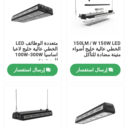
معلومات عنا
جولة في المعمل
150LM / W 150W LED
متعددة الوظائف LED
الخطي عالية خليج أضواء
الخطي عالية خليج لاعبا
رقابة جودة
متينة مضادة للتآكل
اساسيا 100W-300W
للمستودع
إرسال استفسار
إرسال استفسار
اطلب اقتباس
أضواء محكمة رياضية LED
ضوء ملعب LED
ضوء الفيضانات LED في الهواء الطلق