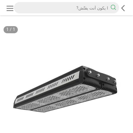
1
/
1