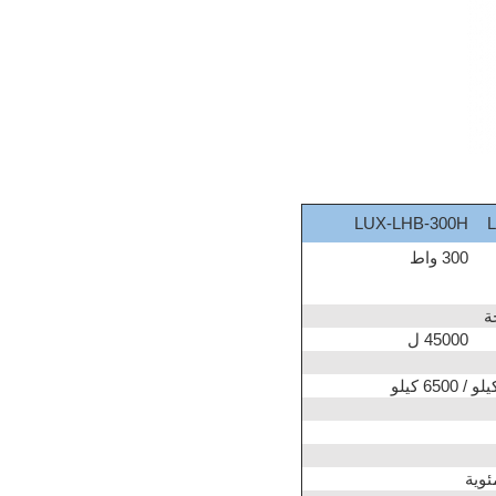
LUX-LHB-300H
300 واط
45000 ل