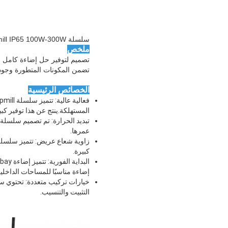
سلسلة Opmill IP65 100W-300W إضاءة LED الخطية Highbay
ملخص
تصميم لتوفير حل إضاءة كامل لل
تضمن المكونات المتطورة وجودة ا
الخصائص الرئيسية
المستهلكة.ينتج عن هذا توفير كب
عمرها.
كبيرة.
إضاءة مناسبًا للمساحات الداخلي
التثبيت والتنسيب.