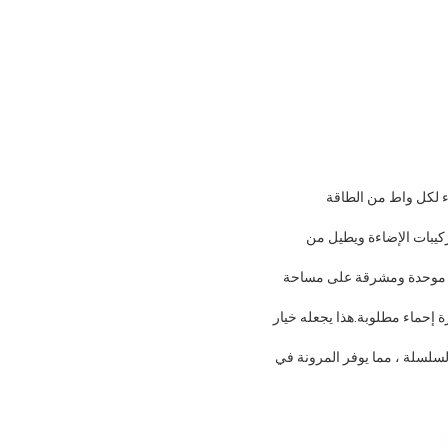
نتج المزيد من الضوء لكل واط من الطاقة
ة حرارة تركيبات الإضاءة ويطيل من
يعني أنها يمكن أن توفر إضاءة موحدة ومشرقة على مساحة
 ، مما يعني أنه لا توجد فترة إحماء مطلوبة.هذا يجعله خيار
دة والسطح والسلسلة ، مما يوفر المرونة في