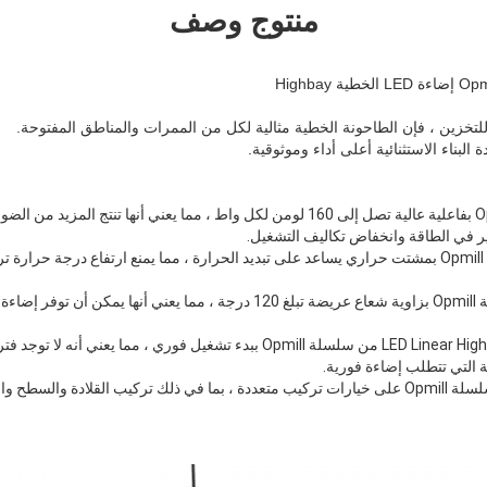
منتوج وصف
تخزين ، فإن الطاحونة الخطية مثالية لكل من الممرات والمناطق المفتوحة.
لبناء الاستثنائية أعلى أداء وموثوقية.
فعالية عالية: تتميز سلسلة Opmill بفاعلية عالية تصل إلى 160 لومن لكل واط ، مما يعني أنها ت
ير في الطاقة وانخفاض تكاليف التشغيل.
تبديد الحرارة: تم تصميم سلسلة Opmill بمشتت حراري يساعد على تبديد الحرارة ، مما يمنع ارتفاع درج
زاوية شعاع عريض: تتميز سلسلة Opmill بزاوية شعاع عريضة تبلغ 120 درجة ، مما 
البداية الفورية: تتميز إضاءة LED Linear Highbay من سلسلة Opmill ببدء تشغيل فوري
ة التي تتطلب إضاءة فورية.
خيارات تركيب متعددة: تحتوي سلسلة Opmill على خيارات تركيب متعددة ، بما في ذلك تركيب القلا