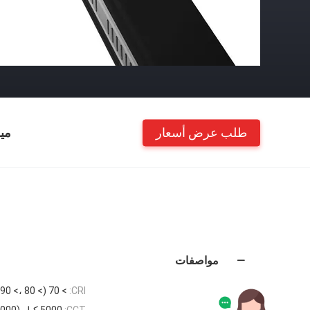
طلب عرض أسعار
مي
مواصفات
CRI:
> 70 (> 80 ،> 90 متوفرة)
CCT:
5000 كيلو (3000 كيلو ، 4000 كيلو ، 5700 كيلو متوفر)