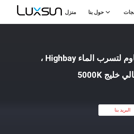
تجات
حول بنا
منزل
مصباح LED عملي مقاوم لتسرب الماء Highbay ،
البريد بنا