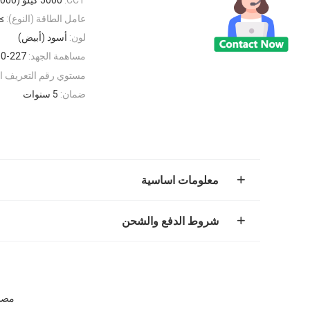
عامل الطاقة (النوع):
≥0.97
لون:
أسود (أبيض)
مساهمة الجهد:
100-227 فولت / تيار متردد ، 
مستوي رقم التعريف ال
ضمان:
5 سنوات
معلومات اساسية
شروط الدفع والشحن
مصباح LED عملي مقاوم لتسرب الماء Highbay