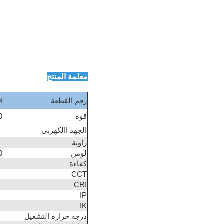
معلمة المنتج
رقم القطعة
H
قوة
50
الجهد االكهربى
زاوية
لومن
0
كفاءة
CCT
CRI
IP
IK
درجة حرارة التشغيل