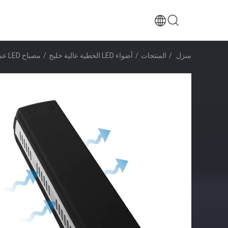
منزل
/
المنتجات
/
أضواء LED الخطية عالية خليج
/
مصباح LED عملي مقاوم لتسرب الماء Highbay ، ألومنيوم LED خطي عالي خليج 5000K