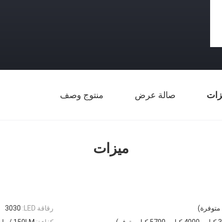
زات
صالة عرض
منتوج وصف
ميزات
رقاقة LED:
3030
كفاءة:
150LM / واط