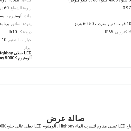
زاوية الشعاع:
60 درجة / 90 درجة / 120 درجة
مادة:
ألومنيوم ، بي
50-60 هرتز
يقودها سائق:
برنامج تشغيل cs
ألكتروني:
IP65
درجة IK:
Ik10
خيارات التعتيم:
0-10 فولت يعتم ،
إبراز:
LED خطي Highbay عملي
ألومنيوم LED Linear High Bay 5000K
صالة عرض
 ، ألومنيوم LED خطي عالي خليج 5000K