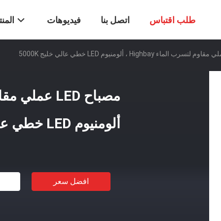
طلب اقتباس
اتصل بنا
فيديوهات
المن
ألومنيوم LED خطي عالي خليج 5000K
افضل سعر