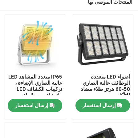
المنتجات الموصى بها
أضواء LED متعددة
IP65 متعدد المشاهد LED
الوظائف عالية الصاري
عالية الصاري الإضاءة ،
50-60 هرتز طلاء مضاد
تركيبات الكشاف LED
للتآكل
مانعة لتسرب الماء
بيت
إرسال استفسار
إرسال استفسار
منتجات
أشرطة فيديو