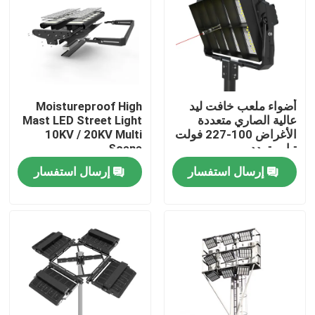
معلومات عنا
جولة في المعمل
أضواء ملعب خافت ليد
Moistureproof High
عالية الصاري متعددة
Mast LED Street Light
رقابة جودة
الأغراض 100-227 فولت
10KV / 20KV Multi
تيار متردد
Scene
إرسال استفسار
إرسال استفسار
اطلب اقتباس
أضواء محكمة رياضية LED
ضوء ملعب LED
ضوء الفيضانات LED في الهواء الطلق