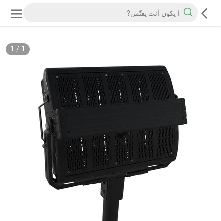
1
/
1