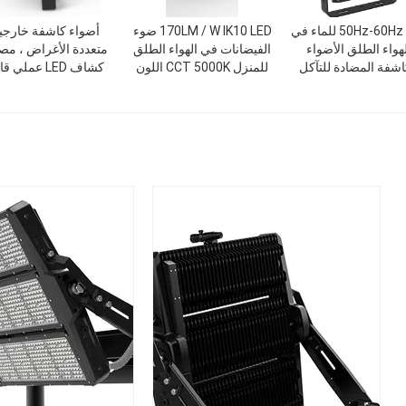
50Hz-60Hz LED للماء في
170LM / W IK10 LED ضوء
أضواء كاشفة خارجي
هواء الطلق الأضواء
الفيضانات في الهواء الطلق
متعددة الأغراض ، مص
اشفة المضادة للتآكل
للمنزل CCT 5000K اللون
كشاف LED عملي 
الأسود
للتعتيم