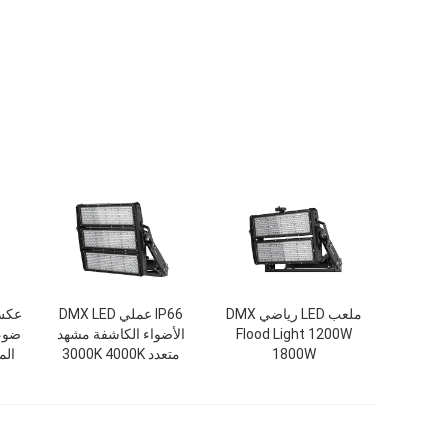
ملعب LED رياضي DMX
IP66 عملي DMX LED
Flood Light 1200W
الأضواء الكاشفة مشهد
1800W
متعدد 3000K 4000K
المق
5700K