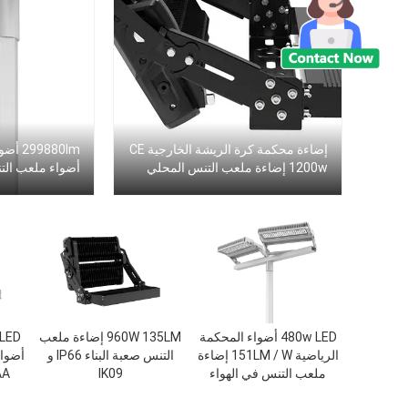
إضاءة محكمة كرة الريشة الخارجية CE
1200w إضاءة ملعب التنس المحلي
أضواء ملعب التنس 
480w LED أضواء المحكمة
960W 135LM إضاءة ملعب
الرياضية 151LM / W إضاءة
التنس صعبة البناء IP66 و
ملعب التنس في الهواء
IK09
SAA
الطلق