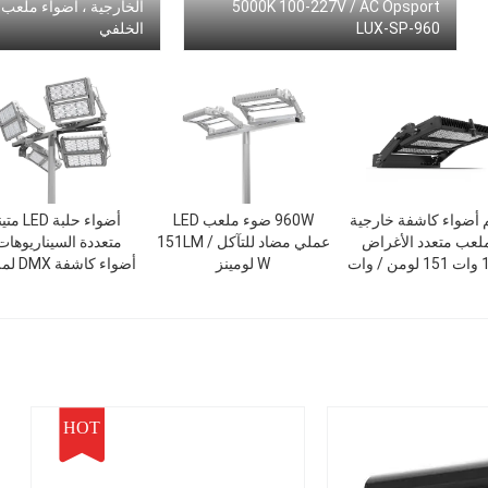
5000K 100-227V / AC Opsport
الخارجية ، أضواء ملعب ع
LUX-SP-960
الخلفي
م أضواء كاشفة خارجية
960W ضوء ملعب LED
أضواء حلبة LED
ملعب متعدد الأغراض
عملي مضاد للتآكل 151LM /
متعددة السيناريوهات
 وات
W لومينز
أضواء كاش
كرة القدم
HOT