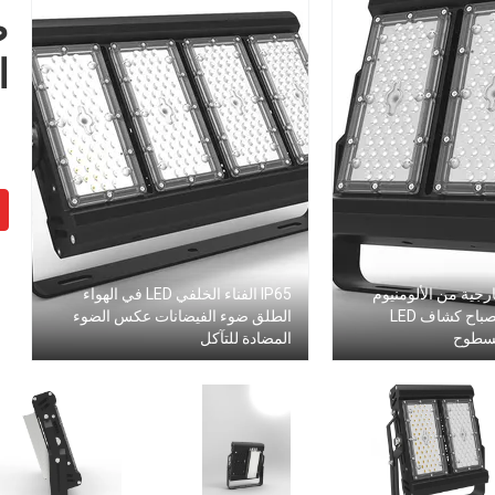
ا
جية من الألومنيوم
IP65 الفناء الخلفي LED في الهواء
170LM / W ، مصباح كشاف LED
الطلق ضوء الفيضانات عكس الضوء
لسطوح
المضادة للتآكل