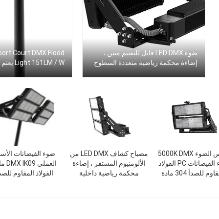
ضوء LED DMX قابل للتعتيم متين ،
إضاءة محكمة رياضية متعددة السطوح
Light 151LM / W يعتم بكفاءة عالية
عكس الضوء 5000K DMX
مصباح كشاف LED DMX من
ضوء الفيضانات الأس
ضوء الفيضانات PC الفولاذ
الألومنيوم المستقر ، إضاءة
العملي 09
اوم للصدأ 304 مادة
محكمة رياضية داخلية
الفولاذ المقاوم للصد
متعددة الأغراض