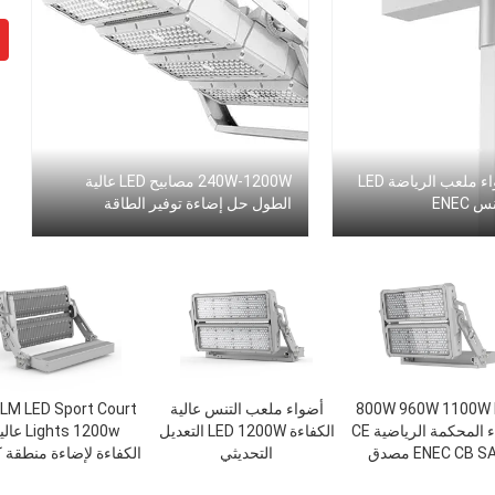
299880lm أضواء ملعب الرياضة LED
240W-1200W مصابيح LED عالية
ENEC
الطول حل إضاءة توفير الطاقة
800W 960W 1100W LED
أضواء ملعب التنس عالية
أضواء المحكمة الرياضية CE
الكفاءة LED 1200W التعديل
Lights 1200w ع
ENEC CB  مصدق
التحديثي
الكفاءة لإضاءة منطقة ك