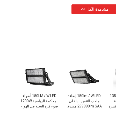
مشاهدة الكل >>
135LM LED Sport Court
150lm / W LED إضاءة
150LM / W LED أضواء
الية
ملعب التنس الداخلي
المحكمة الرياضية 1200W
بيرة
299880lm SAA مصدق
ضوء كرة السلة في الهواء
الطلق