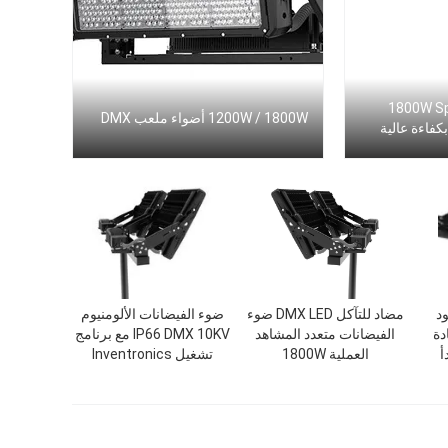
1800W Sport Court DMX Flood
1200W / 1800W أضواء ملعب DMX
ود
مضاد للتآكل DMX LED ضوء
ضوء الفيضانات الألومنيوم
DMX IK مادة
الفيضانات متعدد المشاهد
IP66 DMX 10KV مع برنامج
أ
العملية 1800W
تشغيل Inventronics