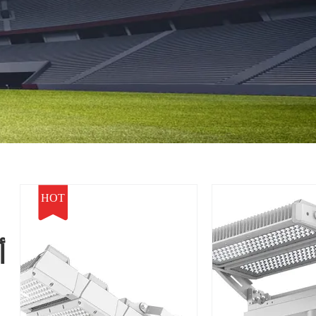
HOT
أ