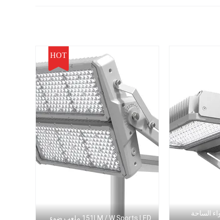
HOT
ء 480W أضواء الساحة
151LM / W Sports LED ملعب ضوء