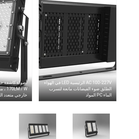
AC 100-227V الرئيسية LED في الهواء
أضواء كاشفة خار
الطلق ضوء الفيضانات مانعة لتسرب
الماء PC المواد
خارجي متعدد ا