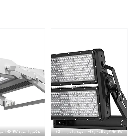
960W كرة القدم LED ضوء ملعب CCT
عكس الضو