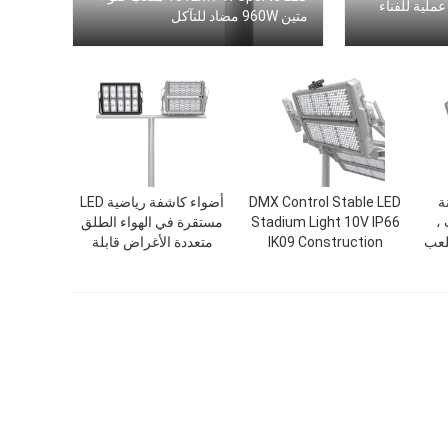
ملية للفناء
متين 960W مضاد للتآكل
 متينة
DMX Control Stable LED
أضواء كاشفة رياضية LED
 ،
Stadium Light 10V IP66
مستقرة في الهواء الطلق
فة DMX لملعب
IK09 Construction
متعددة الأغراض قابلة
للتعتيم