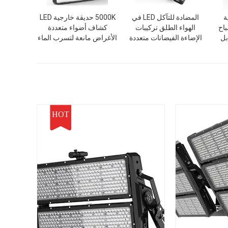
ة
المضادة للتآكل LED في
5000K حديقة خارجية LED
باح
الهواء الطلق تركيبات
كشاف أضواء متعددة
قابل
الإضاءة الفيضانات متعددة
الأغراض مانعة لتسرب الماء
السكون مستقر
HOT