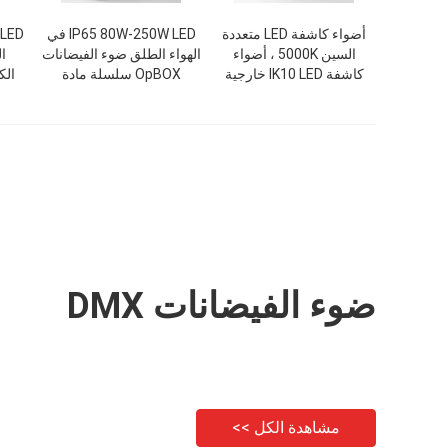
أضواء كاشفة LED متعددة
IP65 80W-250W LED في
السين 5000K ، أضواء
الهواء الطلق ضوء الفيضانات
ال
كاشفة IK10 LED خارجية
OpBOX سلسلة مادة
الك
الألومنيوم
ضوء الفيضانات DMX
مشاهدة الكل >>