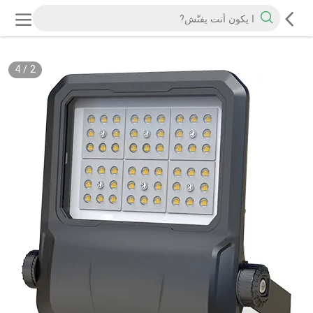
4
/
2