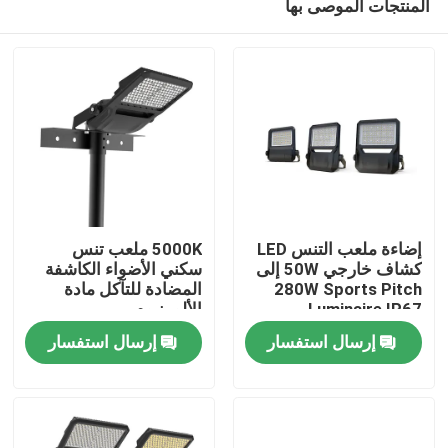
المنتجات الموصى بها
إضاءة ملعب التنس LED
5000K ملعب تنس
كشاف خارجي 50W إلى
سكني الأضواء الكاشفة
280W Sports Pitch
المضادة للتآكل مادة
Luminaire IP67
الألومنيوم
بيت
إرسال استفسار
إرسال استفسار
منتجات
أشرطة فيديو