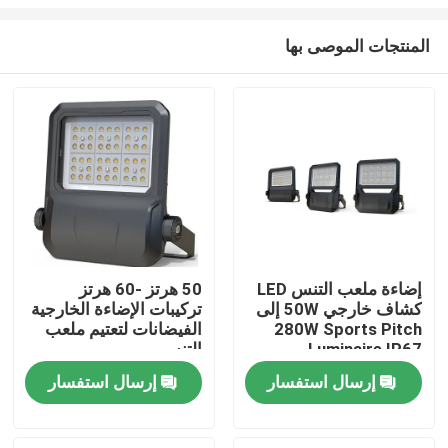
المنتجات الموصى بها
إضاءة ملعب التنس LED
50 هرتز -60 هرتز
كشاف خارجي 50W إلى
تركيبات الإضاءة الخارجية
بيت
280W Sports Pitch
الفيضانات لتعتيم ملعب
Luminaire IP67
التنس
منتجات
إرسال استفسار
إرسال استفسار
أشرطة فيديو