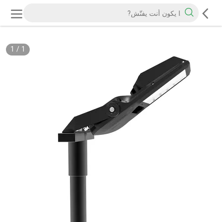
1
/
1