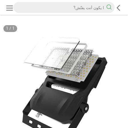
1
/
1