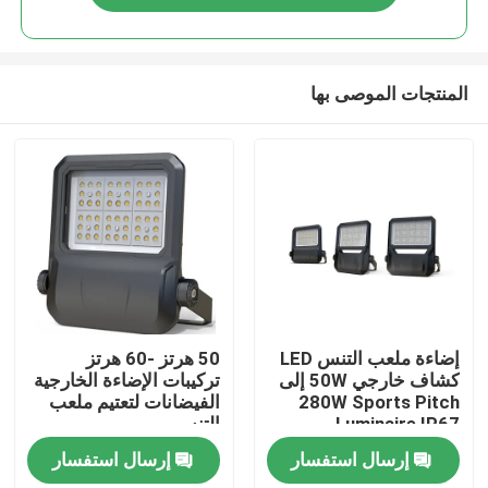
المنتجات الموصى بها
بيت
إضاءة ملعب التنس LED
50 هرتز -60 هرتز
كشاف خارجي 50W إلى
تركيبات الإضاءة الخارجية
280W Sports Pitch
الفيضانات لتعتيم ملعب
منتجات
Luminaire IP67
التنس
إرسال استفسار
إرسال استفسار
أشرطة فيديو