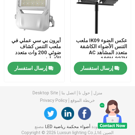
ضوء الفيضانات DMX
الأضواء الكاشفة في ملعب التنس
عكس الضوء IK09 ملعب
أيرون بي سي عملي في
التنس الأضواء الكاشفة
ملعب التنس كشاف
متعدد المشاهد AC
ضوئي 200 وات متعدد
مصابيح الشوارع LED الخارجية
100V-227V
الأغراض
إرسال استفسار
إرسال استفسار
أضواء سبوت LED خارجية
مصابيح LED عالية الصاري
منزل
حول نا
اتصل بنا
Desktop Site
خريطة الموقع
Privacy Policy
ضوء UFO high bay
جودة
أضواء محكمة رياضية LED
مصنع
أضواء LED الخطية عالية خليج
الصين.Copyright © 2026 Luxsun lighting Co.,Ltd.