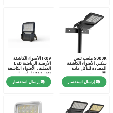
معلومات عنا
جولة في المعمل
رقابة جودة
5000K ملعب تنس
IK09 الأضواء الكاشفة
اطلب اقتباس
سكني الأضواء الكاشفة
الأرضية الرياضية LED
المضادة للتآكل مادة
العملية ، الأضواء الكاشفة
الألومنيوم
IP67 LED لملعب التنس
أضواء محكمة رياضية LED
إرسال استفسار
إرسال استفسار
ضوء ملعب LED
ضوء الفيضانات LED في الهواء الطلق