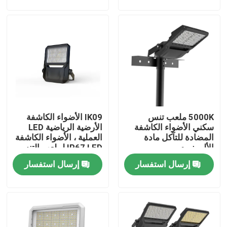
معلومات عنا
جولة في المعمل
رقابة جودة
5000K ملعب تنس
IK09 الأضواء الكاشفة
اطلب اقتباس
سكني الأضواء الكاشفة
الأرضية الرياضية LED
المضادة للتآكل مادة
العملية ، الأضواء الكاشفة
الألومنيوم
IP67 LED لملعب التنس
أضواء محكمة رياضية LED
إرسال استفسار
إرسال استفسار
ضوء ملعب LED
ضوء الفيضانات LED في الهواء الطلق