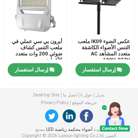
ضوء الفيضانات DMX
الأضواء الكاشفة في ملعب التنس
عكس الضوء IK09 ملعب
أيرون بي سي عملي في
التنس الأضواء الكاشفة
ملعب التنس كشاف
متعدد المشاهد AC
ضوئي 200 وات متعدد
مصابيح الشوارع LED الخارجية
100V-227V
الأغراض
إرسال استفسار
إرسال استفسار
أضواء سبوت LED خارجية
مصابيح LED عالية الصاري
منزل
حول نا
اتصل بنا
Desktop Site
خريطة الموقع
Privacy Policy
ضوء UFO high bay
جودة
أضواء محكمة رياضية LED
مصنع
أضواء LED الخطية عالية خليج
الصين.Copyright © 2026 Luxsun lighting Co.,Ltd.