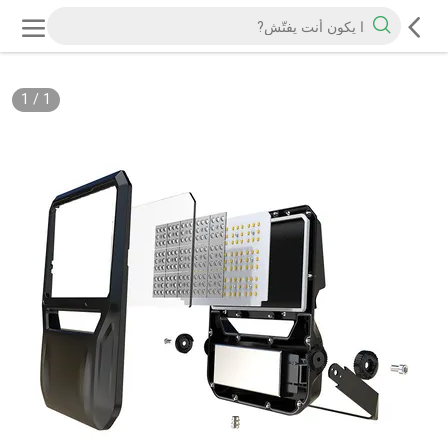
1
/
1