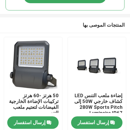
المنتجات الموصى بها
بيت
إضاءة ملعب التنس LED
50 هرتز -60 هرتز
كشاف خارجي 50W إلى
تركيبات الإضاءة الخارجية
280W Sports Pitch
الفيضانات لتعتيم ملعب
منتجات
Luminaire IP67
التنس
إرسال استفسار
إرسال استفسار
أشرطة فيديو